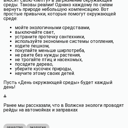
вносит свою «лепту» в загрязнение окружающей
среды. Таковы реалии! Однако каждому по силам
вернуть природе небольшую компенсацию. Вот
простые привычки, которые помогут окружающей
среде:
мойте экологичными средствами,
выключайте свет,
Авторизуйтесь,
устраните протечку сантехники,
чтобы участвовать в
используйте экономные системы отопления,
Авторизуйтесь,
дискуссии
чтобы использовать закладки
ходите пешком,
Мои закладки
покупайте меньше ширпотреба,
Внимание! Аккаунт с форума не подойдет, нужна новая
ВХОД
Пока нет закладок
регистрация.
РЕГИСТРАЦИЯ
не рвите без нужды растения,
ВХОД
не трогайте птиц и насекомых,
РЕГИСТРАЦИЯ
Управлять закладками в Личном кабинете
Авторизуюсь позже
посадите дерево,
Авторизуюсь позже
уберите кусочек природы,
научите этому своих детей.
Пусть «День окружающей среды» будет каждый
день!
⁂
Ранее мы рассказали, что
в Волжске экологи проводят
рейды на автомойках и заправках
ОБЩЕСТВО
ЭКОЛОГИЯ