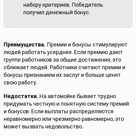
набору критериев. Победитель
получил денежный бонус.
Преимущества.
Премии и бонусы стимулируют
людей работать усерднее. Если премию дают
группе работников за общие достижения, это
сближает людей. Работники считают премии и
бонусы признанием их заслуг и больше ценят
свою работу.
Недостатки.
На автомойке бывает трудно
придумать честную и понятную систему премий
Авторизуйтесь,
чтобы участвовать в
и бонусов. Если выплаты распределяются
Авторизуйтесь,
дискуссии
чтобы использовать закладки
Мои закладки
неравномерно или чрезмерно равномерно, это
Внимание! Аккаунт с форума не подойдет, нужна новая
ВХОД
Пока нет закладок
регистрация.
РЕГИСТРАЦИЯ
может вызвать недовольство.
ВХОД
РЕГИСТРАЦИЯ
Управлять закладками в Личном кабинете
Авторизуюсь позже