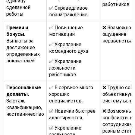
единицу
работников
сделанной
✅ Справедливое
работы
вознаграждение
Премии и
✅ Повышение
❌ Возможное
бонусы.
мотивации.
ощущение
Выплаты за
неравенства
✅ Укрепление
достижение
командного духа
определенных
показателей
✅ Укрепление
лояльности
работников
Персональные
✅ В сервисе много
❌ Трудно соз
доплаты.
хороших
объективную
За стаж,
специалистов.
систему выпл
квалификацию,
✅ Новички быстрее
❌ Возможны
наставничество
адаптируются.
конфликты м
сотрудниками
✅ Укрепление
разным стат
лояльности